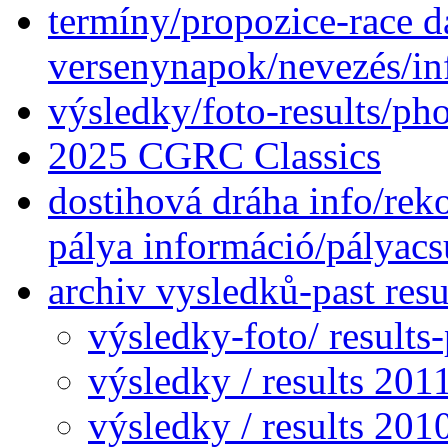
termíny/propozice-race da
versenynapok/nevezés/in
výsledky/foto-results/p
2025 CGRC Classics
dostihová dráha info/reko
pálya információ/pályac
archiv vysledků-past res
výsledky-foto/ results
výsledky / results 201
výsledky / results 201