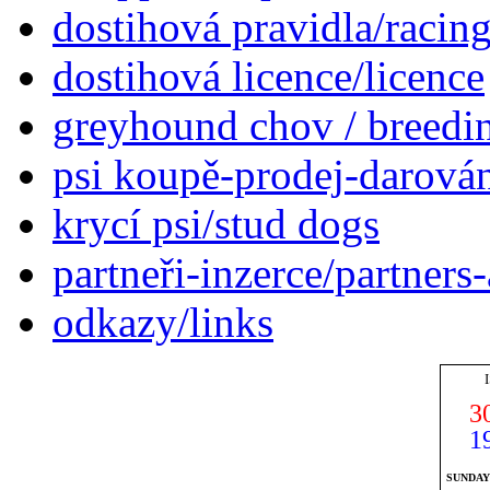
dostihová pravidla/racing
dostihová licence/licence
greyhound chov / breed
psi koupě-prodej-darován
krycí psi/stud dogs
partneři-inzerce/partners
odkazy/links